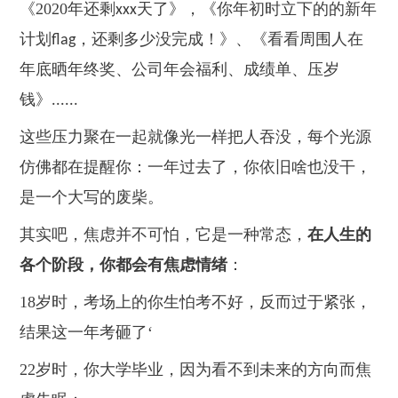
《
2020
年还剩
天了》，《你年初时立下的的新年
xxx
计划
，还剩多少没完成！》、《看看周围人在
flag
年底晒年终奖、公司年会福利、成绩单、压岁
钱》
......
这些压力聚在一起就像光一样把人吞没，每个光源
仿佛都在提醒你：一年过去了，你依旧啥也没干，
是一个大写的废柴。
其实吧，焦虑并不可怕，它是一种常态，
在人生的
各个阶段，你都会有焦虑情绪
：
18
岁时，考场上的你生怕考不好，反而过于紧张，
结果这一年考砸了‘
22
岁时，你大学毕业，因为看不到未来的方向而焦