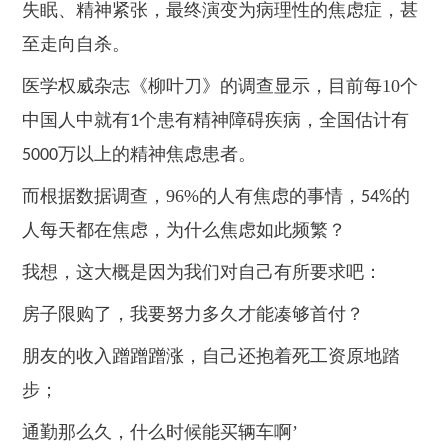
失眠、精神紧张，最终演变为病理性的焦虑症，甚
至走向自杀。
医学权威杂志《柳叶刀》的调查显示，目前每
10
个
中国人中就有
个患有精神障碍疾病，全国估计有
1
万以上的精神焦虑患者。
5000
而根据数据调查，
96%
的人有焦虑的事情，
的
54%
人每天都在焦虑，为什么焦虑如此频繁？
我想，这大概是因为我们对自己有所要求吧：
房子限购了，我要努力多久才能凑够首付？
朋友的收入蹭蹭蹭涨，自己还抱着死工资原地踏
步；
通勤那么久，什么时候能买辆车啊
’