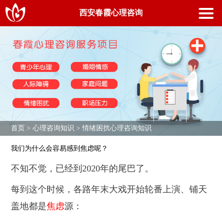
首页
西安春霞心理咨询室
西安春霞心理咨询
青少年心理
婚姻情感心理
职场压力
人际障碍心理
情绪困扰
专家团队
首页
>
心理咨询知识
>
情绪困扰心理咨询知识
成功案例
我们为什么会容易感到焦虑呢？
新闻中心
不知不觉，已经到2020年的尾巴了。
关于我们
每到这个时候，各路年末大戏开始轮番上演、铺天
联系我们
盖地都是
焦虑
源：