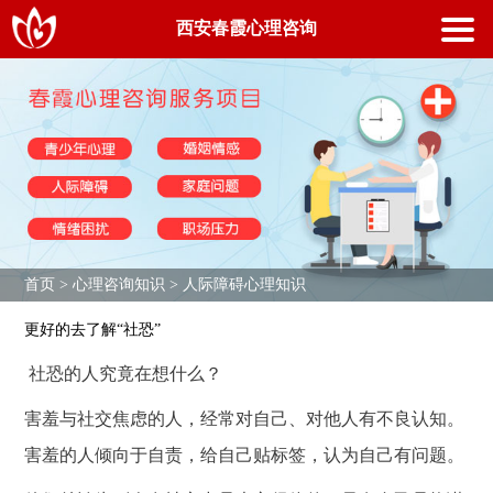
首页
西安春霞心理咨询室
西安春霞心理咨询
青少年心理
婚姻情感心理
职场压力
人际障碍心理
情绪困扰
专家团队
首页
>
心理咨询知识
>
人际障碍心理知识
成功案例
更好的去了解“社恐”
新闻中心
社恐的人究竟在想什么？
关于我们
害羞与社交焦虑的人，经常对自己、对他人有不良认知。
联系我们
害羞的人倾向于自责，给自己贴标签，认为自己有问题。